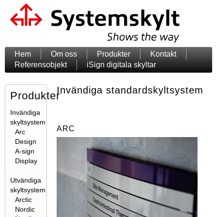
Hem
Om oss
Produkter
Kontakt
Referensobjekt
iSign digitala skyltar
Invändiga standardskyltsystem
Produkter
Invändiga
skyltsystem
ARC
Arc
Design
A-sign
Display
Utvändiga
skyltsystem
Arctic
Nordic